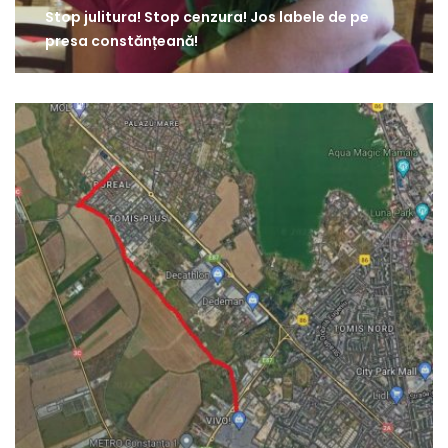
Stop julitura! Stop cenzura! Jos labele de pe
presa constănțeană!