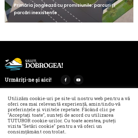
Primăria jonglează cu promisiunile: parcuri și
parcări inexistente
Urmăriți-ne și aici!
Utilizăm cookie-uri pe site-ul nostru web pentru a vă
oferi cea mai relevantă experiență, amintindu-vă
preferințele și vizitele repetate. Făcând clic pe
Termeni și condiții
Politica de cookies & GDPR
"Acceptați toate", sunteți de acord cu utilizarea
TUTUROR cookie-urilor. Cu toate acestea, puteți
Noi îți facem reclamă!
vizita "Setări cookie" pentru a vă oferi un
© 2021 Salut, Dobrogea! - Ziar de informare și atitudine || E-
consimțământ controlat..
mail: redactie@salutdobrogea.ro