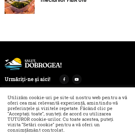
meciurilor FIBA U18
Urmăriți-ne și aici!
Utilizăm cookie-uri pe site-ul nostru web pentru a vă
oferi cea mai relevantă experiență, amintindu-vă
preferințele și vizitele repetate. Făcând clic pe
Termeni și condiții
Politica de cookies & GDPR
"Acceptați toate", sunteți de acord cu utilizarea
TUTUROR cookie-urilor. Cu toate acestea, puteți
Noi îți facem reclamă!
vizita "Setări cookie" pentru a vă oferi un
© 2021 Salut, Dobrogea! - Ziar de informare și atitudine || E-
consimțământ controlat..