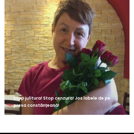
Stop julitura! Stop cenzura! Jos labele de pe
presa constănțeană!