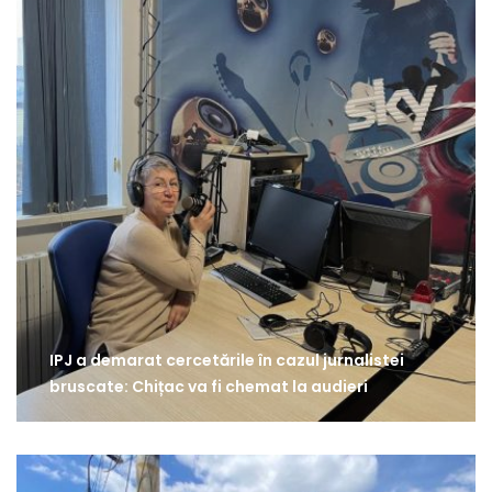
IPJ a demarat cercetările în cazul jurnalistei
bruscate: Chițac va fi chemat la audieri