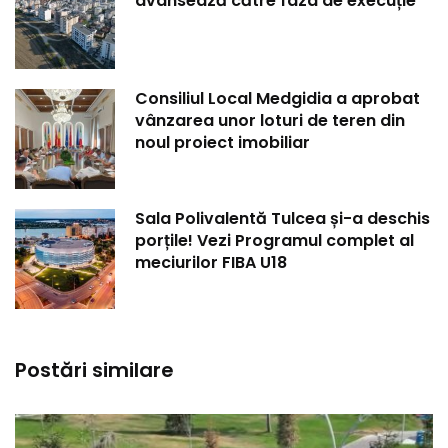
avansează către faza de execuție
Consiliul Local Medgidia a aprobat
vânzarea unor loturi de teren din
noul proiect imobiliar
Sala Polivalentă Tulcea și-a deschis
porțile! Vezi Programul complet al
meciurilor FIBA U18
Postări similare