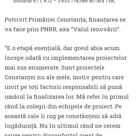
blocurile K11, K12 – 3.635.118,588 lei fără TVA;
Potrivit Primăriei Constanța, finanțarea se
va face prin PNRR, axa “Valul renovării”.
″E o etapă esențială, dar greul abia acum
începe odată cu implementarea proiectelor
mai sus enumerate. Sunt proiectele
Constanței nu ale mele, motiv pentru care
invit pe toți factorii responsabili să pună
umărul la finalizarea lor. Mă refer în primul
rând la colegii din echipele de proiect. Pe
această cale îi rog pe constănțeni să aibă
îngăduință. Nu în ultimul rând ne cerem
scuze pentru disconfortul creat de