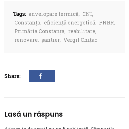
Tags:
anvelopare termică
,
CNI
,
Constanța
,
eficiență energetică
,
PNRR
,
Primăria Constanța
,
reabilitare
,
renovare
,
șantier
,
Vergil Chițac
Share:
Lasă un răspuns
Adresa ta de email nu va fi publicată.
Câmpurile