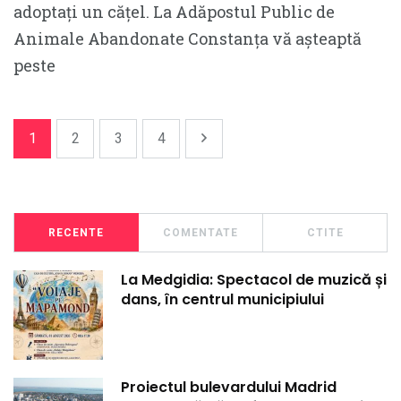
adoptați un cățel. La Adăpostul Public de
Animale Abandonate Constanța vă așteaptă
peste
1
2
3
4
RECENTE
COMENTATE
CTITE
La Medgidia: Spectacol de muzică și
dans, în centrul municipiului
Proiectul bulevardului Madrid