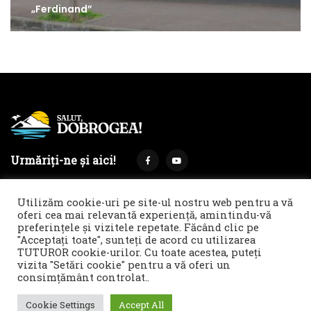
„Ferdinand”
Urmăriți-ne și aici!
Utilizăm cookie-uri pe site-ul nostru web pentru a vă
oferi cea mai relevantă experiență, amintindu-vă
preferințele și vizitele repetate. Făcând clic pe
Termeni și condiții
Politica de cookies & GDPR
"Acceptați toate", sunteți de acord cu utilizarea
TUTUROR cookie-urilor. Cu toate acestea, puteți
Noi îți facem reclamă!
vizita "Setări cookie" pentru a vă oferi un
© 2021 Salut, Dobrogea! - Ziar de informare și atitudine || E-
consimțământ controlat..
mail: redactie@salutdobrogea.ro
Cookie Settings
Accept All