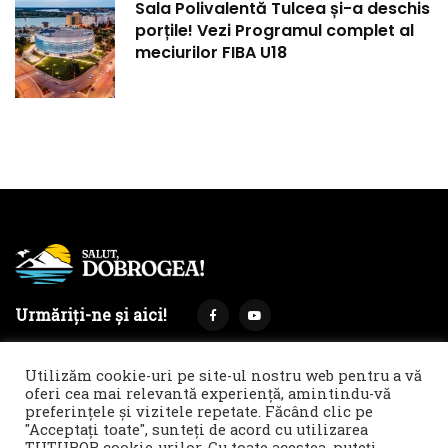
Sala Polivalentă Tulcea și-a deschis
porțile! Vezi Programul complet al
meciurilor FIBA U18
Urmăriți-ne și aici!
Utilizăm cookie-uri pe site-ul nostru web pentru a vă
oferi cea mai relevantă experiență, amintindu-vă
preferințele și vizitele repetate. Făcând clic pe
Termeni și condiții
Politica de cookies & GDPR
"Acceptați toate", sunteți de acord cu utilizarea
TUTUROR cookie-urilor. Cu toate acestea, puteți