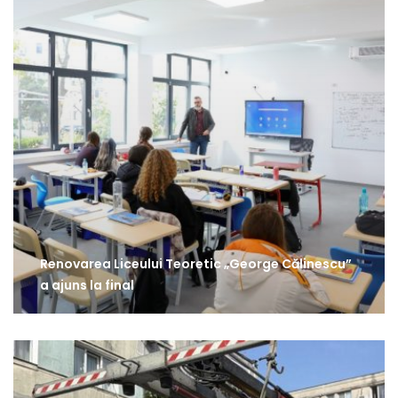
Renovarea Liceului Teoretic „George Călinescu”
a ajuns la final