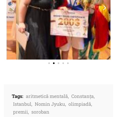
Tags:
aritmetică mentală
,
Constanța
,
Istanbul
,
Nomin Jyuku
,
olimpiadă
,
premii
,
soroban