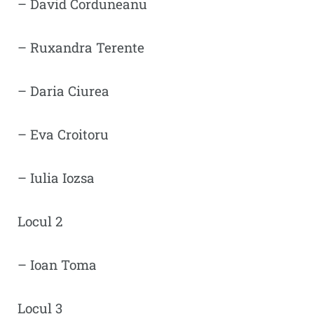
– David Corduneanu
– ⁠Ruxandra Terente
– ⁠Daria Ciurea
– ⁠Eva Croitoru
– ⁠Iulia Iozsa
Locul 2
– Ioan Toma
Locul 3