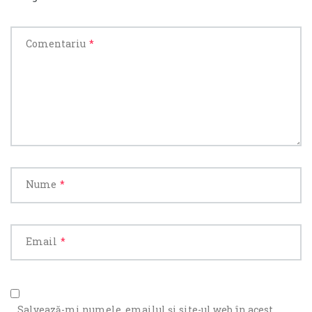
Comentariu
*
Nume
*
Email
*
Salvează-mi numele, emailul și site-ul web în acest