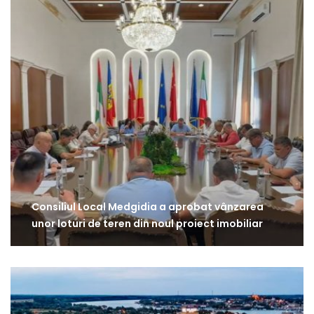
Consiliul Local Medgidia a aprobat vânzarea
unor loturi de teren din noul proiect imobiliar