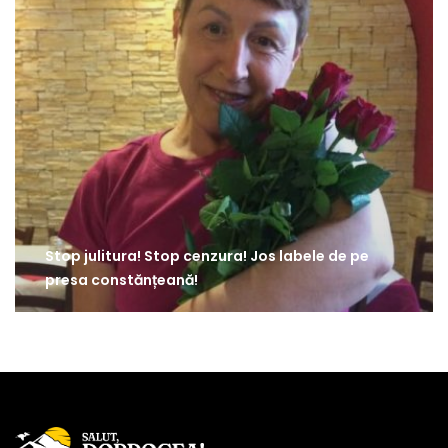
Stop julitura! Stop cenzura! Jos labele de pe
presa constănțeană!