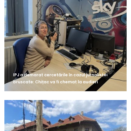
IPJ a demarat cercetările în cazul jurnalistei
bruscate: Chițac va fi chemat la audieri