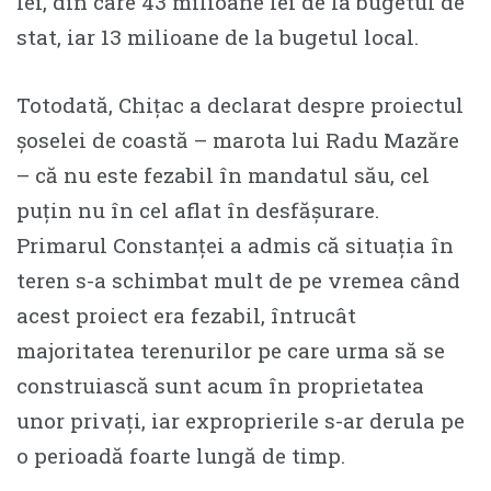
lei, din care 43 milioane lei de la bugetul de
stat, iar 13 milioane de la bugetul local.
Totodată, Chițac a declarat despre proiectul
șoselei de coastă – marota lui Radu Mazăre
– că nu este fezabil în mandatul său, cel
puțin nu în cel aflat în desfășurare.
Primarul Constanței a admis că situația în
teren s-a schimbat mult de pe vremea când
acest proiect era fezabil, întrucât
majoritatea terenurilor pe care urma să se
construiască sunt acum în proprietatea
unor privați, iar exproprierile s-ar derula pe
o perioadă foarte lungă de timp.