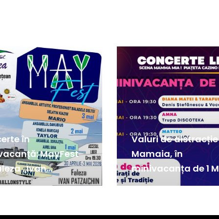
erte în
Valuri de distracție
vacanță: MayFest
Mamaia, în
aleza „Ivan
minivacanța de 1 M
ichin”, la Tulcea
2026