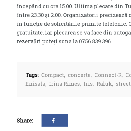
începând cu ora 15.00. Ultima plecare din Tulc
între 23.30 și 2.00. Organizatorii precizează c
în funcție de solicitările primite telefonic.
gratuitate, iar plecarea se va face din auto
rezervări puteți suna la 0756.839.396.
Tags:
Compact
,
concerte
,
Connect-R
,
Co
Enisala
,
Irina Rimes
,
Iris
,
Raluk
,
street
Share: