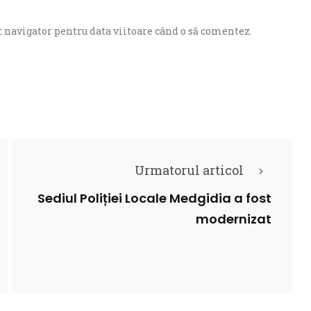
 navigator pentru data viitoare când o să comentez.
Urmatorul articol
Sediul Poliției Locale Medgidia a fost
modernizat