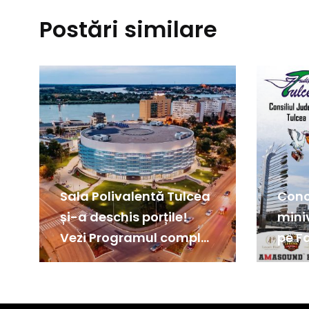
Postări similare
Sala Polivalentă Tulcea
Conc
și-a deschis porțile!
mini
Vezi Programul complet
pe F
al meciurilor FIBA U18
Patza