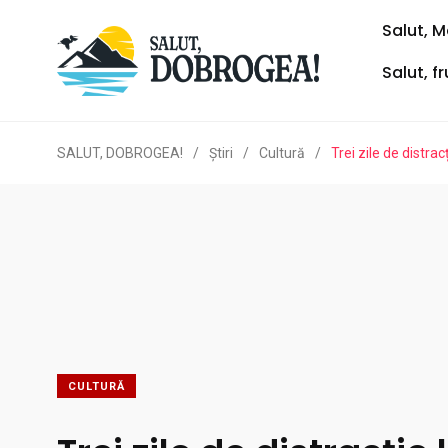
Salut, M
Salut, f
SALUT, DOBROGEA!
/
Ştiri
/
Cultură
/
Trei zile de distrac
CULTURĂ