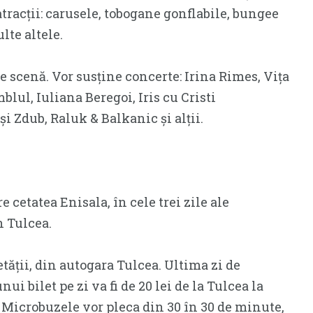
atracții: carusele, tobogane gonflabile, bungee
lte altele.
pe scenă. Vor susține concerte: Irina Rimes, Vița
blul, Iuliana Beregoi, Iris cu Cristi
i Zdub, Raluk & Balkanic și alții.
 cetatea Enisala, în cele trei zile ale
n Tulcea.
ietății, din autogara Tulcea. Ultima zi de
unui bilet pe zi va fi de 20 lei de la Tulcea la
r. Microbuzele vor pleca din 30 în 30 de minute,