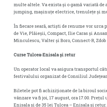
multe altele. Va exista și o gamă variată de 
jumping, mașinuțe electrice, trenulețe și mu
În fiecare seară, artiști de renume vor urca 
de Vie, Plăieșii, Compact, Ilie Caras și Ansam
Minculescu, Valter și Boro, Connect-R, Zdob ș
Curse Tulcea-Enisala și retur
Un operator local va asigura transportul către
festivalului organizat de Consiliul Județea
Biletele pot fi achiziționate de la biroul soc
vânzare va fi joi, 17 august, ora 17.00. Prețul 
Enisala și de 35 lei Tulcea – Enisala și retu