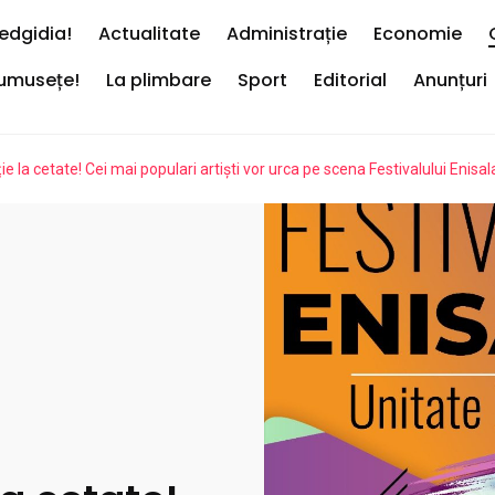
edgidia!
Actualitate
Administrație
Economie
rumusețe!
La plimbare
Sport
Editorial
Anunțuri
ție la cetate! Cei mai populari artiști vor urca pe scena Festivalului Enisal