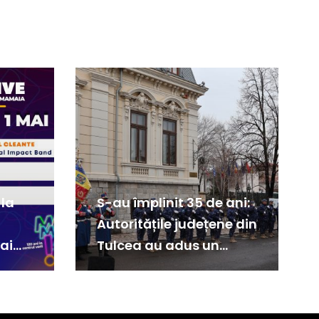
 la
S-au împlinit 35 de ani:
Autoritățile județene din
ai
Tulcea au adus un
omagiu eroilor
Revoluției