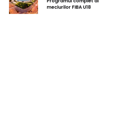
Programul complet al
meciurilor FIBA U18