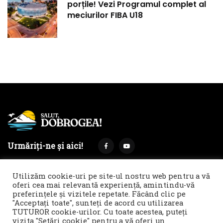
porțile! Vezi Programul complet al
meciurilor FIBA U18
Urmăriți-ne și aici!
Utilizăm cookie-uri pe site-ul nostru web pentru a vă
oferi cea mai relevantă experiență, amintindu-vă
preferințele și vizitele repetate. Făcând clic pe
Termeni și condiții
Politica de cookies & GDPR
"Acceptați toate", sunteți de acord cu utilizarea
TUTUROR cookie-urilor. Cu toate acestea, puteți
Noi îți facem reclamă!
vizita "Setări cookie" pentru a vă oferi un