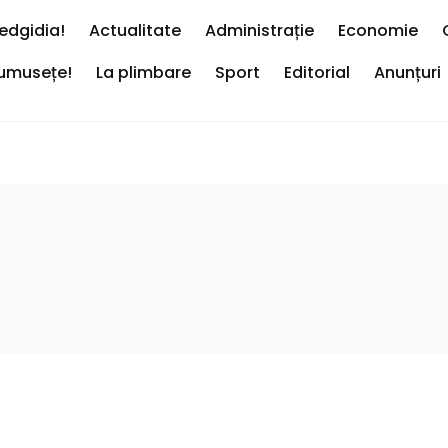
edgidia!
Actualitate
Administrație
Economie
rumusețe!
La plimbare
Sport
Editorial
Anunțuri