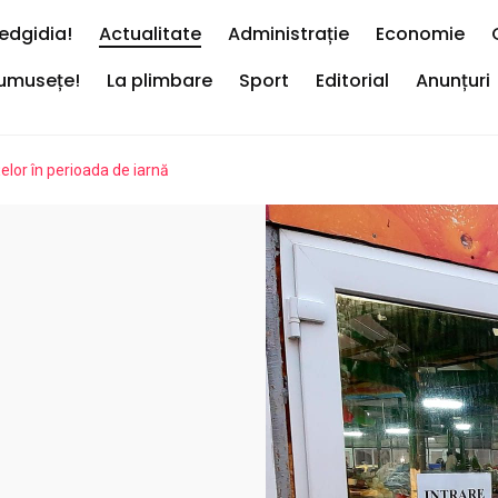
edgidia!
Actualitate
Administrație
Economie
rumusețe!
La plimbare
Sport
Editorial
Anunțuri
elor în perioada de iarnă