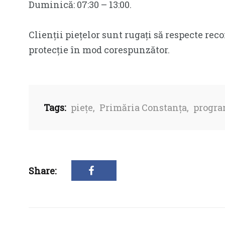
Duminică: 07:30 – 13:00.
Clienții piețelor sunt rugați să respecte rec
protecție în mod corespunzător.
Tags:
piețe
,
Primăria Constanța
,
progra
Share: