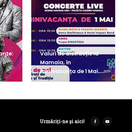
ante:
Valuri de distracție la
Mamaia, în
minivacanța de 1 Mai
2026
Urmăriți-ne și aici!