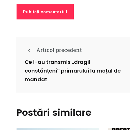
Articol precedent
Ce i-au transmis „dragii
constănțeni” primarului la moțul de
mandat
Postări similare