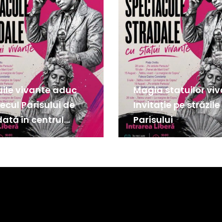
uile vivante aduc
Magia statuilor viv
ecul Parisului de
Invitație pe străzile
dată în centrul
Parisului
ului