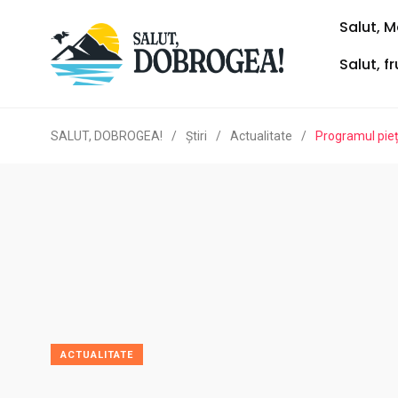
Salut, M
Salut, f
SALUT, DOBROGEA!
/
Ştiri
/
Actualitate
/
Programul pieț
ACTUALITATE