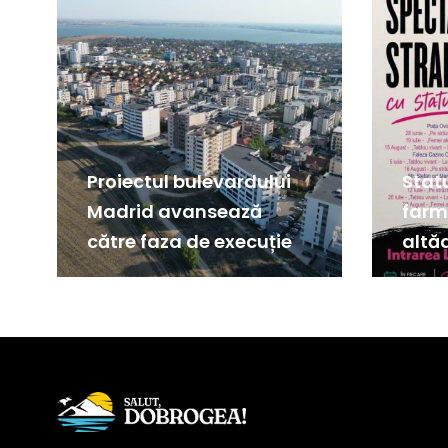
Proiectul bulevardului
Stat
Madrid avansează
farm
către faza de execuție
altă
oraș