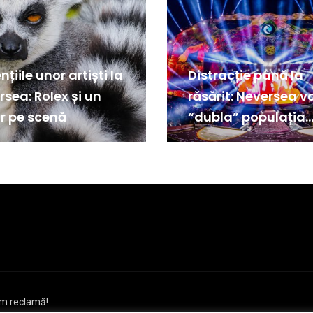
nțiile unor artiști la
Distracție până la
sea: Rolex și un
răsărit: Neversea v
r pe scenă
“dubla” populația
Constanței
cem reclamă!