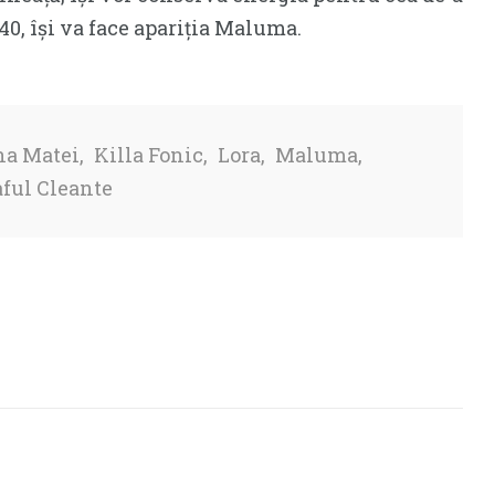
40, își va face apariția Maluma.
na Matei
,
Killa Fonic
,
Lora
,
Maluma
,
aful Cleante