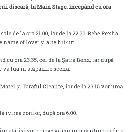
rii diseară, la Main Stage, începând cu ora
sale de la ora 21.00, iar de la 22.30, Bebe Rexha
 name of love” și alte hit-uri.
 cu ora 23.35, cei de la Șatra Benz, iar după
c va lua în stăpânire scena.
 Matei și Taraful Cleante, iar de la 23.15 vor urca
 ivirea zorilor, după ora 6.00.
ineață, își vor conserva energia pentru cea de-a