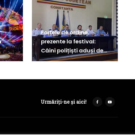
Forțele de ordine,
a
prezente la festival:
Câini polițiști aduși de
la Sibiu special pentru
Neversea
Urmăriți-ne și aici!