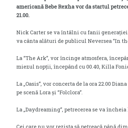
americană Bebe Rexha vor da startul petrece
21.00.
Nick Carter se va întâlni cu fanii generației 
va cânta alături de publicul Neversea “In the
La “The Ark”, vor încinge atmosfera, începând
miezul nopții, începând cu 00.40, Killa Foni
La „Oasis”, vor concerta de la ora 22.00 Diana
pe scenă Lora și “Folclora”.
La „Daydreaming”, petrecerea se va încheia la
Cei care nu vor rezista să petreacă până dim