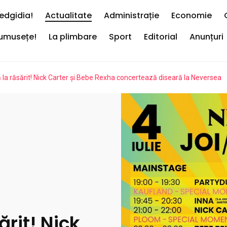
edgidia!
Actualitate
Administrație
Economie
rumusețe!
La plimbare
Sport
Editorial
Anunțuri
ă la răsărit! Nick Carter și Bebe Rexha concertează diseară la Neversea
ărit! Nick