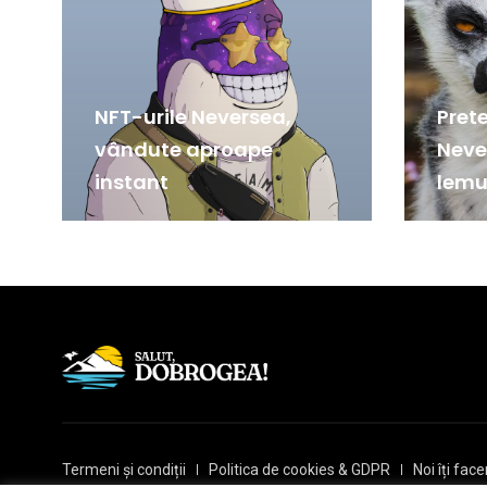
NFT-urile Neversea,
Prete
vândute aproape
Never
instant
lemu
Termeni și condiții
Politica de cookies & GDPR
Noi îți fa