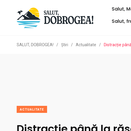
Salut, M
Salut, f
SALUT, DOBROGEA!
/
Ştiri
/
Actualitate
/
Distracție pân
ACTUALITATE
Distracție până la răs