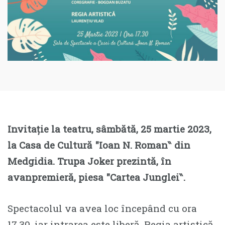
Invitație la teatru, sâmbătă, 25 martie 2023,
la Casa de Cultură ″Ioan N. Roman‶ din
Medgidia. Trupa Joker prezintă, în
avanpremieră, piesa ″Cartea Junglei‶.
Spectacolul va avea loc începând cu ora
17.30, iar intrarea este liberă. Regia artistică