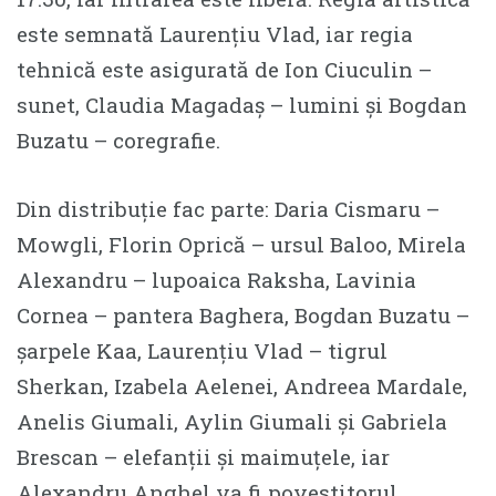
este semnată Laurențiu Vlad, iar regia
tehnică este asigurată de Ion Ciuculin –
sunet, Claudia Magadaș – lumini și Bogdan
Buzatu – coregrafie.
Din distribuție fac parte: Daria Cismaru –
Mowgli, Florin Oprică – ursul Baloo, Mirela
Alexandru – lupoaica Raksha, Lavinia
Cornea – pantera Baghera, Bogdan Buzatu –
șarpele Kaa, Laurențiu Vlad – tigrul
Sherkan, Izabela Aelenei, Andreea Mardale,
Anelis Giumali, Aylin Giumali și Gabriela
Brescan – elefanții și maimuțele, iar
Alexandru Anghel va fi povestitorul.