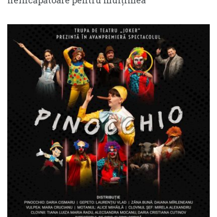
neîncăpătoare pentru mulțimea