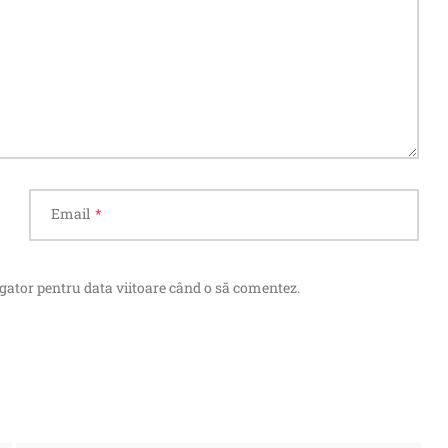
Email
*
igator pentru data viitoare când o să comentez.