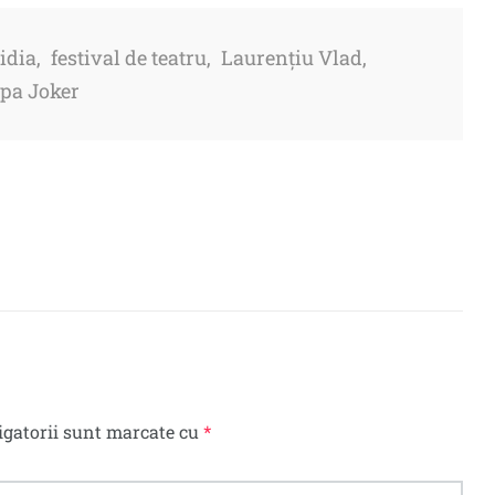
idia
,
festival de teatru
,
Laurențiu Vlad
,
pa Joker
igatorii sunt marcate cu
*