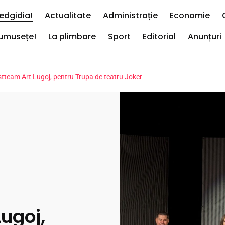
edgidia!
Actualitate
Administrație
Economie
rumusețe!
La plimbare
Sport
Editorial
Anunțuri
stteam Art Lugoj, pentru Trupa de teatru Joker
Lugoj,