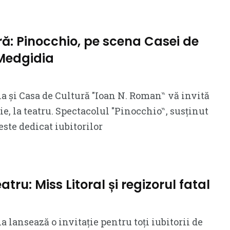
: Pinocchio, pe scena Casei de
 Medgidia
 și Casa de Cultură ″Ioan N. Roman‶ vă invită
e, la teatru. Spectacolul ″Pinocchio‶, susținut
este dedicat iubitorilor
eatru: Miss Litoral și regizorul fatal
 lansează o invitație pentru toți iubitorii de