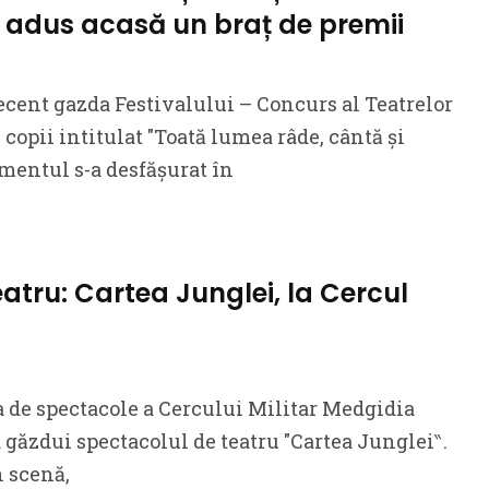
 adus acasă un braț de premii
recent gazda Festivalului – Concurs al Teatrelor
copii intitulat ″Toată lumea râde, cântă și
mentul s-a desfășurat în
teatru: Cartea Junglei, la Cercul
la de spectacole a Cercului Militar Medgidia
 găzdui spectacolul de teatru ″Cartea Junglei‶.
n scenă,