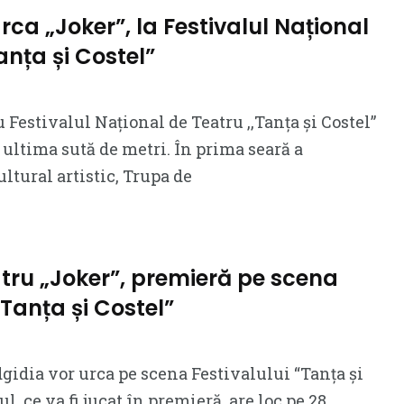
ca „Joker”, la Festivalul Național
anța și Costel”
 Festivalul Național de Teatru ,,Tanța și Costel”
ultima sută de metri. În prima seară a
tural artistic, Trupa de
tru „Joker”, premieră pe scena
“Tanța și Costel”
dgidia vor urca pe scena Festivalului “Tanța și
ul, ce va fi jucat în premieră, are loc pe 28