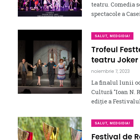
teatru. Comedia se
spectacole a Case
SALUT, MEDGIDIA!
Trofeul Fest
teatru Joker
noiembrie 7, 2023
La finalul lunii o
Cultură ″Ioan N. 
ediție a Festivalu
SALUT, MEDGIDIA!
Festival de Re