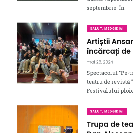
septembrie. În
SALUT, MEDGIDIA!
Artiștii Ans
încărcați de
mai 28, 2024
Spectacolul ″Pe-t
teatru de revistă 
Festivalului ploi
SALUT, MEDGIDIA!
Trupa de tea