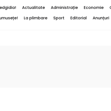
edgidia!
Actualitate
Administrație
Economie
rumusețe!
La plimbare
Sport
Editorial
Anunțuri