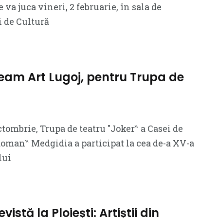
 va juca vineri, 2 februarie, în sala de
i de Cultură
team Art Lugoj, pentru Trupa de
ctombrie, Trupa de teatru ″Joker‶ a Casei de
Roman‶ Medgidia a participat la cea de-a XV-a
lui
vistă la Ploiești: Artiștii din