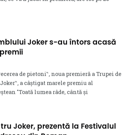
amblului Joker s-au întors acasă
 premii
recerea de pietoni‶, noua premieră a Trupei de
″Joker‶, a câștigat marele premiu al
eștean ″Toată lumea râde, cântă și
tru Joker, prezentă la Festivalul