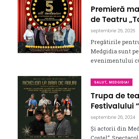
Premieră mar
de Teatru „T
septembrie 25, 2025
Pregătirile pentru
Medgidia sunt pe 
evenimentului cul
SALUT, MEDGIDIA!
Trupa de tea
Festivalului 
septembrie 26, 2024
Și actorii din Me
Costel”. Spectacol