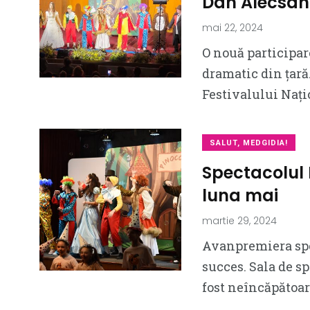
Dan Alecsan
mai 22, 2024
O nouă participare
dramatic din țară
Festivalului Nați
SALUT, MEDGIDIA!
Spectacolul 
luna mai
martie 29, 2024
Avanpremiera spec
succes. Sala de s
fost neîncăpătoa