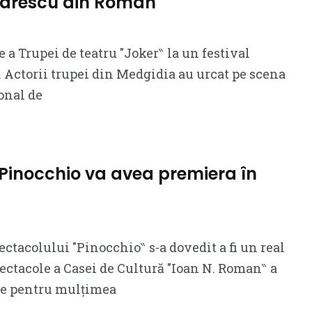
drescu din Roman
 a Trupei de teatru ″Joker‶ la un festival
. Actorii trupei din Medgidia au urcat pe scena
onal de
Pinocchio va avea premiera în
tacolului ″Pinocchio‶ s-a dovedit a fi un real
pectacole a Casei de Cultură ″Ioan N. Roman‶ a
re pentru mulțimea