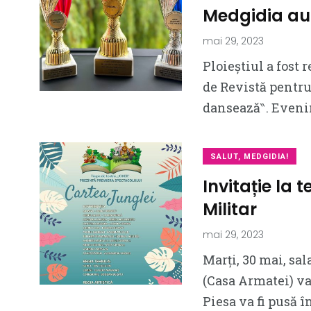
Medgidia au
mai 29, 2023
Ploieștiul a fost 
de Revistă pentru 
dansează‶. Eveni
SALUT, MEDGIDIA!
Invitație la 
Militar
mai 29, 2023
Marți, 30 mai, sa
(Casa Armatei) va
Piesa va fi pusă î