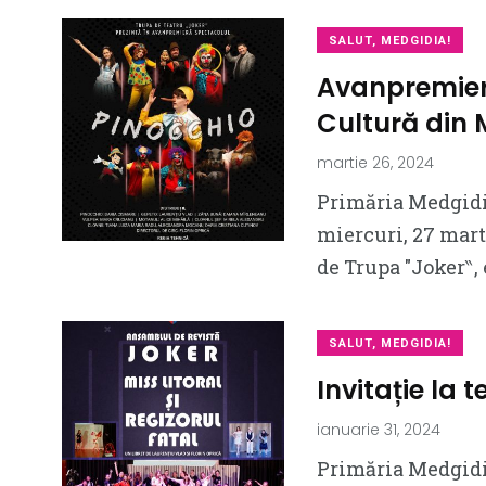
SALUT, MEDGIDIA!
Avanpremieră
Cultură din
martie 26, 2024
Primăria Medgidia
miercuri, 27 marti
de Trupa ″Joker‶, 
SALUT, MEDGIDIA!
Invitație la t
ianuarie 31, 2024
Primăria Medgidia