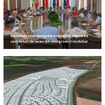
Consiliul Local Medgidia a aprobat vânzarea
unor loturi de teren din noul proiect imobiliar