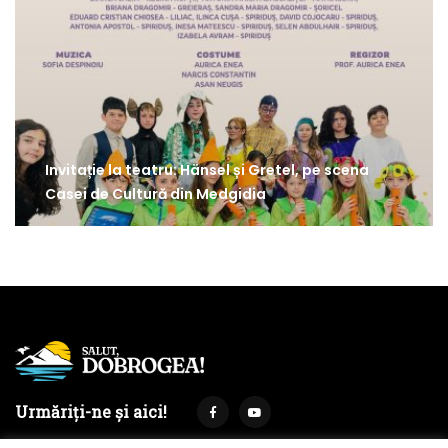
Invitație la teatru: Hänsel și Gretel, pe scena
Casei de Cultură din Medgidia
Urmăriți-ne și aici!