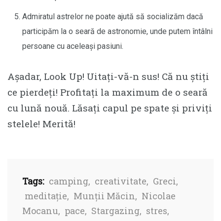
Admiratul astrelor ne poate ajută să socializăm dacă
participăm la o seară de astronomie, unde putem întâlni
persoane cu aceleași pasiuni.
Așadar, Look Up! Uitați-vă-n sus! Că nu știți
ce pierdeți! Profitați la maximum de o seară
cu lună nouă. Lăsați capul pe spate și priviți
stelele! Merită!
Tags:
camping
,
creativitate
,
Greci
,
meditație
,
Munții Măcin
,
Nicolae
Mocanu
,
pace
,
Stargazing
,
stres
,