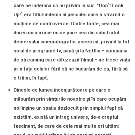
care ne îndemna să nu privim în sus. ″Don‵t Look
Up!‶ era titlul-îndemn al peliculei care a strârnit o
mulțime de controverse. Dintre toate, cea mai
dureroasă ironie mi se pare cea din substratul
demersului cinematografic, aceea că, privind la tot
soiul de programe tv, până și la Netflix – compania
de streaming care difuzează filmul – ne trece viața
prin fața ochilor fără să ne bucurăm de ea, fără să
o trăim, în fapt.
Dincolo de lumea înconjurătoare pe care o
măsurăm prin simțurile noastre și în care ocupăm
noi înșine un spațiu dezlocuit prin simplul fapt că
existăm, există un întreg univers, de-a dreptul
fascinant, de care de cele mai multe ori uităm: