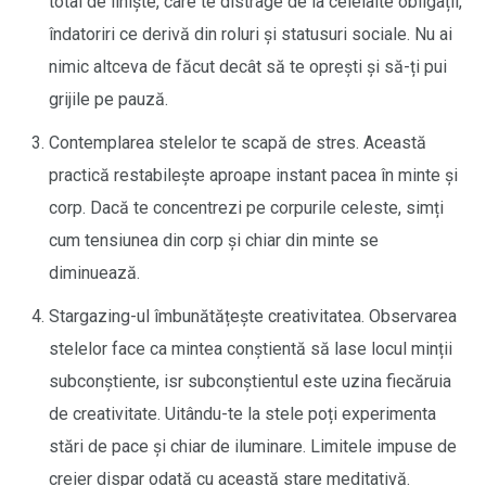
total de liniște, care te distrage de la celelalte obligații,
îndatoriri ce derivă din roluri și statusuri sociale. Nu ai
nimic altceva de făcut decât să te oprești și să-ți pui
grijile pe pauză.
Contemplarea stelelor te scapă de stres. Această
practică restabilește aproape instant pacea în minte și
corp. Dacă te concentrezi pe corpurile celeste, simți
cum tensiunea din corp și chiar din minte se
diminuează.
Stargazing-ul îmbunătățește creativitatea. Observarea
stelelor face ca mintea conștientă să lase locul minții
subconștiente, isr subconștientul este uzina fiecăruia
de creativitate. Uitându-te la stele poți experimenta
stări de pace și chiar de iluminare. Limitele impuse de
creier dispar odată cu această stare meditativă.