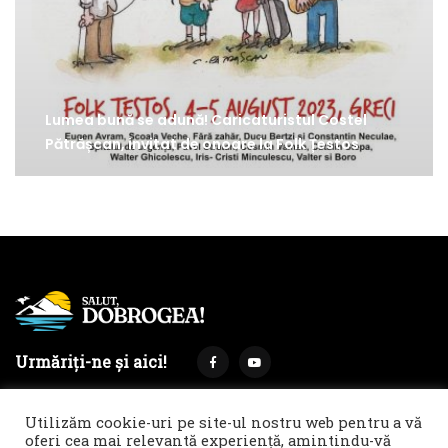
Lumea bună se adună! Caricaturistul Costel
Pătrășcan, invitat de onoare la Folk Țestos
Urmăriți-ne și aici!
Utilizăm cookie-uri pe site-ul nostru web pentru a vă
oferi cea mai relevantă experiență, amintindu-vă