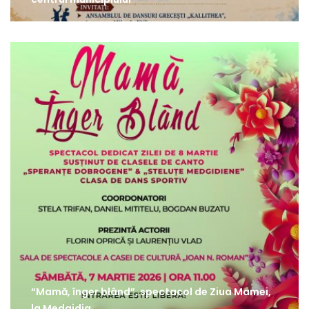
“Mamă, înger blând”, spectacol de Ziua Mamei,
la Medgidia