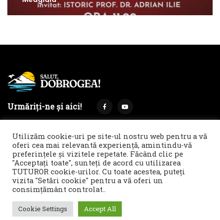
Urmăriți-ne și aici!
Utilizăm cookie-uri pe site-ul nostru web pentru a vă
oferi cea mai relevantă experiență, amintindu-vă
preferințele și vizitele repetate. Făcând clic pe
Termeni și condiții
Politica de cookies & GDPR
"Acceptați toate", sunteți de acord cu utilizarea
TUTUROR cookie-urilor. Cu toate acestea, puteți
Noi îți facem reclamă!
vizita "Setări cookie" pentru a vă oferi un
© 2021 Salut, Dobrogea! - Ziar de informare și atitudine || E-
consimțământ controlat..
mail: redactie@salutdobrogea.ro
Cookie Settings
Accept All