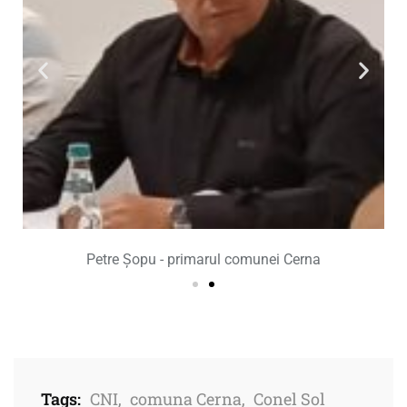
Petre Șopu - primarul comunei Cerna
Tags:
CNI
,
comuna Cerna
,
Conel Sol