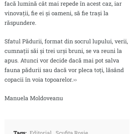
facă lumină cât mai repede în acest caz, iar
vinovații, fie ei şi oameni, să fie traşi la
răspundere.
Sfatul Pădurii, format din socrul lupului, verii,
cumnații săi şi trei urși bruni, se va reuni la
apus. Atunci vor decide dacă mai pot salva
fauna pădurii sau dacă vor pleca toți, lăsând
copacii în voia topoarelor.››
Manuela Moldoveanu
Tags:
Editorial
,
Scufița Roșie