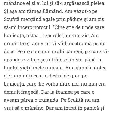
mănânce el şi ai lui şi să-i argăsească pielea.
Şi aşa am rămas flămând. Am văzut-o pe
Scufiţă mergând agale prin pădure şi am zis
să-mi încerc norocul. “Cine ştie de unde sare
bunicuţa, astaa… iepurele”, mi-am zis. Am
urmărit-o și am vrut să văd încotro mă poate
duce. Poate spre mai mulţi oameni, pe care să-
i pândesc zilnic şi să trăiesc liniştit până la
finalul vieţii mele urgisite. Am ajuns înaintea
ei şi am înfulecat-o destul de greu pe
bunicuţa, care, fie vorba între noi, nu mai era
demult fragedă. Dar la foamea pe care o
aveam părea o trufanda. Pe Scufiţă nu am
vrut să o mănânc. Dar am intrat în panică şi