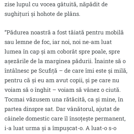
zise lupul cu vocea gâtuită, năpădit de
sughiţuri şi hohote de plâns.
“Pădurea noastră a fost tăiată pentru mobilă
sau lemne de foc, iar noi, noi ne-am luat
lumea în cap şi am coborât spre poale, spre
aşezările de la marginea pădurii. Înainte să o
întâlnesc pe Scufiţă – de care îmi este şi milă,
pentru că şi eu am avut copii, şi pe care nu
voiam să o înghit – voiam să vânez o ciută.
Tocmai văzusem una rătăcită, ca şi mine, în
partea dinspre sat. Dar vânătorul, ajutat de
câinele domestic care îl însoțește permanent,
i-a luat urma şi a împuşcat-o. A luat-o s-o