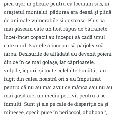
pica uşor în gheare pentru că locuiam sus, în
creștetul muntelui, pădurea era deasă şi plină
de animale vulnerabile şi gustoase. Plus că
mai găseam câte un hoit răpus de bătrânețe.
Încet-încet copacii au început să cadă unul
câte unul. Soarele a început să pârjolească
iarba. Desişurile de altădată au devenit poieni
din ce în ce mai golașe, iar căprioarele,
vulpile, iepurii şi toate celelalte bunătăţi au
fugit din calea noastră ori s-au împutinat
pentru că nu au mai avut ce mânca sau nu au
mai găsit aici un mediu potrivit pentru a se
înmulţi. Sunt şi ele pe cale de dispariţie ca şi
mineeee, specii puse în pericoool, ahahaaa!”,