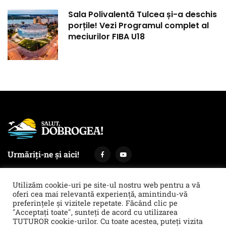
Sala Polivalentă Tulcea și-a deschis
porțile! Vezi Programul complet al
meciurilor FIBA U18
Urmăriți-ne și aici!
Utilizăm cookie-uri pe site-ul nostru web pentru a vă
oferi cea mai relevantă experiență, amintindu-vă
preferințele și vizitele repetate. Făcând clic pe
Termeni și condiții
Politica de cookies & GDPR
"Acceptați toate", sunteți de acord cu utilizarea
TUTUROR cookie-urilor. Cu toate acestea, puteți vizita
Noi îți facem reclamă!