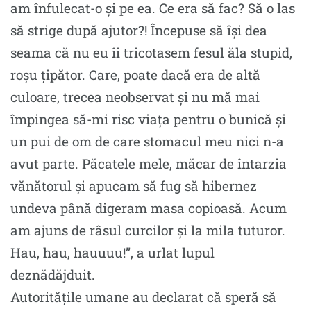
am înfulecat-o şi pe ea. Ce era să fac? Să o las
să strige după ajutor?! Începuse să îşi dea
seama că nu eu îi tricotasem fesul ăla stupid,
roşu ţipător. Care, poate dacă era de altă
culoare, trecea neobservat şi nu mă mai
împingea să-mi risc viaţa pentru o bunică şi
un pui de om de care stomacul meu nici n-a
avut parte. Păcatele mele, măcar de întarzia
vănătorul şi apucam să fug să hibernez
undeva până digeram masa copioasă. Acum
am ajuns de râsul curcilor şi la mila tuturor.
Hau, hau, hauuuu!”, a urlat lupul
deznădăjduit.
Autoritățile umane au declarat că speră să