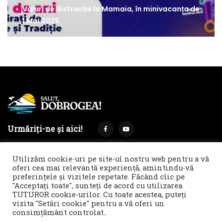
Valuri de distracție la Mamaia, în minivacanța de
1 Mai 2026
Urmăriți-ne și aici!
Utilizăm cookie-uri pe site-ul nostru web pentru a vă
oferi cea mai relevantă experiență, amintindu-vă
preferințele și vizitele repetate. Făcând clic pe
Termeni și condiții
Politica de cookies & GDPR
"Acceptați toate", sunteți de acord cu utilizarea
TUTUROR cookie-urilor. Cu toate acestea, puteți
Noi îți facem reclamă!
vizita "Setări cookie" pentru a vă oferi un
© 2021 Salut, Dobrogea! - Ziar de informare și atitudine || E-
consimțământ controlat..
mail: redactie@salutdobrogea.ro