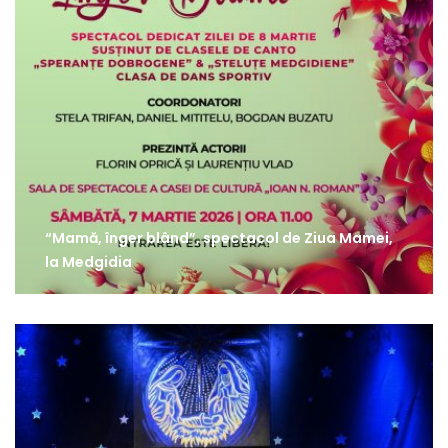
“Mamă, înger blând”, spectacol de Ziua Mamei,
la Medgidia