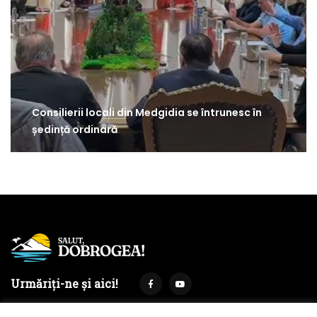
Consilierii locali din Medgidia se întrunesc în
ședință ordinară
Urmăriți-ne și aici!