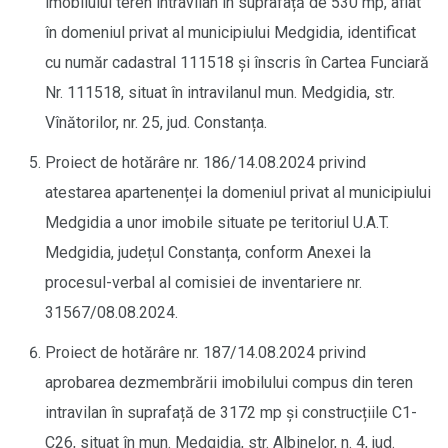
imobilului teren intravilan în suprafață de 530 mp, aflat
în domeniul privat al municipiului Medgidia, identificat
cu număr cadastral 111518 și înscris în Cartea Funciară
Nr. 111518, situat în intravilanul mun. Medgidia, str.
Vînătorilor, nr. 25, jud. Constanța.
Proiect de hotărâre nr. 186/14.08.2024 privind
atestarea apartenenței la domeniul privat al municipiului
Medgidia a unor imobile situate pe teritoriul U.A.T.
Medgidia, județul Constanța, conform Anexei la
procesul-verbal al comisiei de inventariere nr.
31567/08.08.2024.
Proiect de hotărâre nr. 187/14.08.2024 privind
aprobarea dezmembrării imobilului compus din teren
intravilan în suprafață de 3172 mp și construcțiile C1-
C26, situat în mun. Medgidia, str. Albinelor, n. 4, jud.