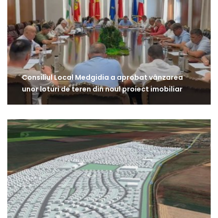
Consiliul Local Medgidia a aprobat vânzarea
unor loturi de teren din noul proiect imobiliar