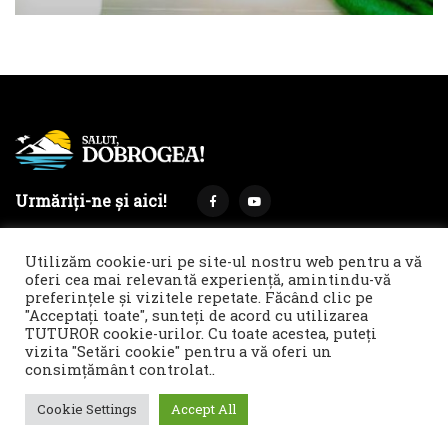
Urmăriți-ne și aici!
Utilizăm cookie-uri pe site-ul nostru web pentru a vă
oferi cea mai relevantă experiență, amintindu-vă
preferințele și vizitele repetate. Făcând clic pe
Termeni și condiții
Politica de cookies & GDPR
"Acceptați toate", sunteți de acord cu utilizarea
TUTUROR cookie-urilor. Cu toate acestea, puteți
Noi îți facem reclamă!
vizita "Setări cookie" pentru a vă oferi un
© 2021 Salut, Dobrogea! - Ziar de informare și atitudine || E-
consimțământ controlat..
mail: redactie@salutdobrogea.ro
Cookie Settings
Accept All