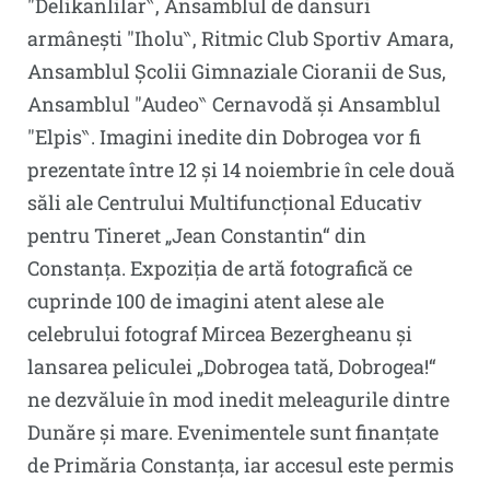
″Delikanlilar‶, Ansamblul de dansuri
armânești ″Iholu‶, Ritmic Club Sportiv Amara,
Ansamblul Școlii Gimnaziale Cioranii de Sus,
Ansamblul ″Audeo‶ Cernavodă și Ansamblul
″Elpis‶. Imagini inedite din Dobrogea vor fi
prezentate între 12 și 14 noiembrie în cele două
săli ale Centrului Multifuncțional Educativ
pentru Tineret „Jean Constantin“ din
Constanța. Expoziția de artă fotografică ce
cuprinde 100 de imagini atent alese ale
celebrului fotograf Mircea Bezergheanu și
lansarea peliculei „Dobrogea tată, Dobrogea!“
ne dezvăluie în mod inedit meleagurile dintre
Dunăre și mare. Evenimentele sunt finanțate
de Primăria Constanța, iar accesul este permis