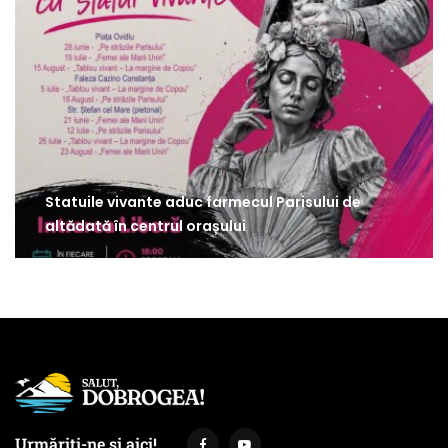
Statuile vivante aduc farmecul Parisului de
altădată în centrul orașului
Urmăriți-ne și aici!