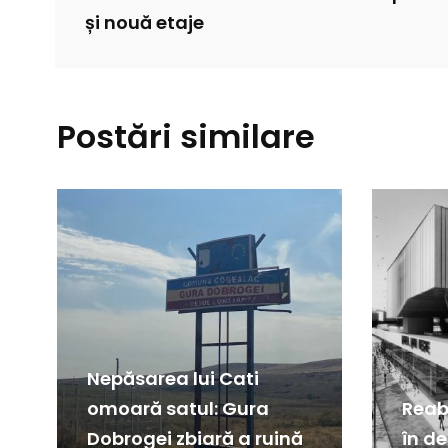
și nouă etaje
Postări similare
Nepăsarea lui Cati
omoară satul: Gura
Reabi
Dobrogei zbiară a ruină
în d