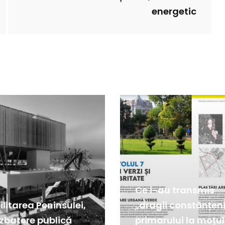
energetic
Ce i-au transmis
litarea Peninsulei,
„dragii constănțen
ezbatere publică
primarului la moțul