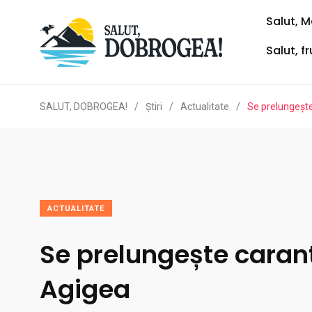
Salut, M
Salut, f
SALUT, DOBROGEA!
/
Ştiri
/
Actualitate
/
Se prelungește
ACTUALITATE
Se prelungește carant
Agigea