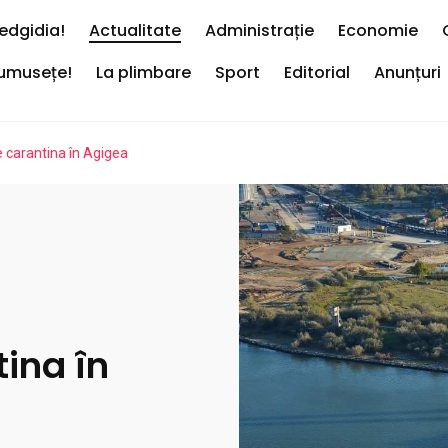
edgidia!
Actualitate
Administrație
Economie
rumusețe!
La plimbare
Sport
Editorial
Anunțuri
 carantina în Agigea
ina în