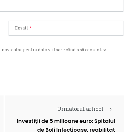
Email
*
 navigator pentru data viitoare când o să comentez.
Urmatorul articol
Investiții de 5 milioane euro: Spitalul
de Boli Infecțioase, reabilitat