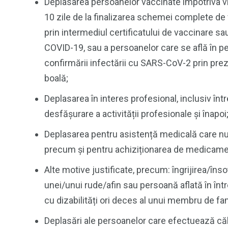
Deplasarea persoanelor vaccinate împotriva vi
10 zile de la finalizarea schemei complete de v
prin intermediul certificatului de vaccinare sau
COVID-19, sau a persoanelor care se află în per
confirmării infectării cu SARS-CoV-2 prin pre
boală;
Deplasarea în interes profesional, inclusiv înt
desfășurare a activității profesionale și înapoi
Deplasarea pentru asistență medicală care nu p
precum și pentru achiziționarea de medicame
Alte motive justificate, precum: îngrijirea/înso
unei/unui rude/afin sau persoană aflată în înt
cu dizabilități ori deces al unui membru de fam
Deplasări ale persoanelor care efectuează călă