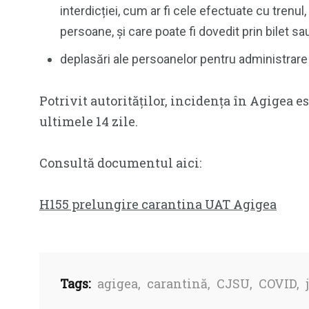
interdicției, cum ar fi cele efectuate cu trenul
persoane, și care poate fi dovedit prin bilet sa
deplasări ale persoanelor pentru administrar
Potrivit autorităților, incidența în Agigea es
ultimele 14 zile.
Consultă documentul aici:
H155 prelungire carantina UAT Agigea
Tags:
agigea
,
carantină
,
CJSU
,
COVID
,