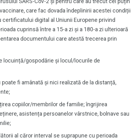
rusului SARS-Cov-2 și pentru care au trecut cel puțin
accinare, care fac dovada îndeplinirii acestei condiții
 certificatului digital al Uniunii Europene privind
ioada cuprinsă între a 15-a zi și a 180-a zi ulterioară
zentarea documentului care atestă trecerea prin
re locuință/gospodărie și locul/locurile de
;
oate fi amânată şi nici realizată de la distanță,
nte;
țirea copiilor/membrilor de familie; îngrijirea
reținere, asistența persoanelor vârstnice, bolnave sau
ilie;
torii al căror interval se suprapune cu perioada