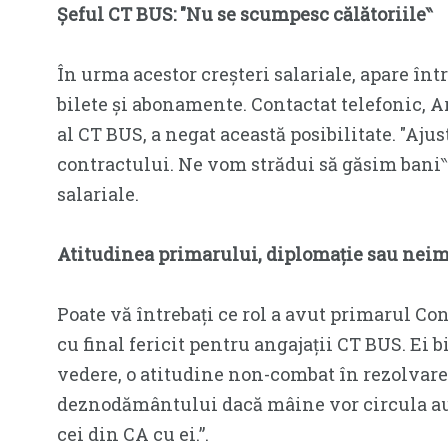
Șeful CT BUS: ″Nu se scumpesc călătoriile‶
În urma acestor creșteri salariale, apare înt
bilete și abonamente. Contactat telefonic, A
al CT BUS, a negat această posibilitate. ″Aju
contractului. Ne vom strădui să găsim bani‶, 
salariale.
Atitudinea primarului, diplomație sau neim
Poate vă întrebați ce rol a avut primarul Con
cu final fericit pentru angajații CT BUS. Ei b
vedere, o atitudine non-combat în rezolvarea 
deznodământului dacă mâine vor circula aut
cei din CA cu ei.”.