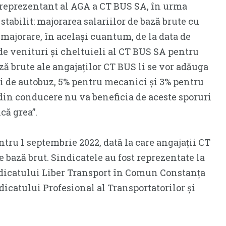
, reprezentant al AGA a CT BUS SA, în urma
 stabilit: majorarea salariilor de bază brute cu
 majorare, în același cuantum, de la data de
de venituri și cheltuieli al CT BUS SA pentru
ază brute ale angajaților CT BUS li se vor adăuga
ii de autobuz, 5% pentru mecanici și 3% pentru
din conducere nu va beneficia de aceste sporuri
că grea”.
pentru 1 septembrie 2022, dată la care angajații CT
e bază brut. Sindicatele au fost reprezentate la
ndicatului Liber Transport în Comun Constanța
icatului Profesional al Transportatorilor și