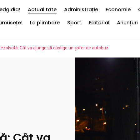
edgidia!
Actualitate
Administrație
Economie
rumusețe!
La plimbare
Sport
Editorial
Anunțuri
rezolvată: Cât va ajunge să câștige un șofer de autobuz
tă: Cât va