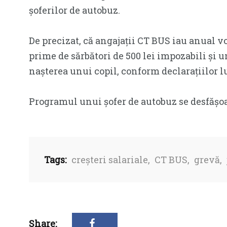
șoferilor de autobuz.
De precizat, că angajații CT BUS iau anual v
prime de sărbători de 500 lei impozabili și 
nașterea unui copil, conform declarațiilor l
Programul unui șofer de autobuz se desfășoară
Tags:
creșteri salariale
,
CT BUS
,
grevă
,
Share: