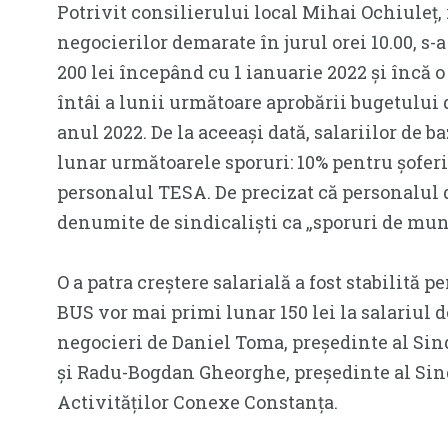
Potrivit consilierului local Mihai Ochiuleț
negocierilor demarate în jurul orei 10.00, s-a
200 lei începând cu 1 ianuarie 2022 și încă o
întâi a lunii următoare aprobării bugetului 
anul 2022. De la aceeași dată, salariilor de b
lunar următoarele sporuri: 10% pentru șofer
personalul TESA. De precizat că personalul 
denumite de sindicaliști ca „sporuri de mun
O a patra creștere salarială a fost stabilită 
BUS vor mai primi lunar 150 lei la salariul d
negocieri de Daniel Toma, președinte al Si
și Radu-Bogdan Gheorghe, președinte al Sind
Activităților Conexe Constanța.