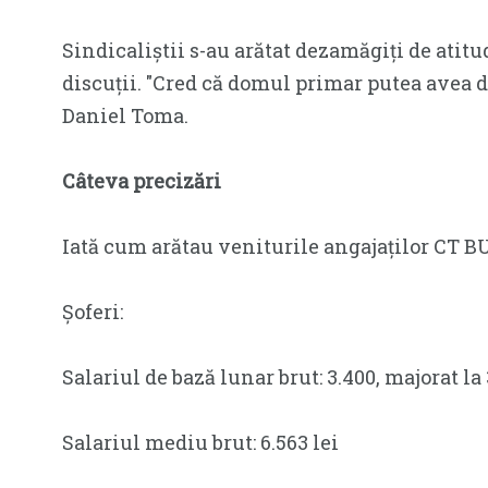
Sindicaliștii s-au arătat dezamăgiți de atitu
discuții. ″Cred că domul primar putea avea de
Daniel Toma.
Câteva precizări
Iată cum arătau veniturile angajaților CT BU
Șoferi:
Salariul de bază lunar brut: 3.400, majorat l
Salariul mediu brut: 6.563 lei