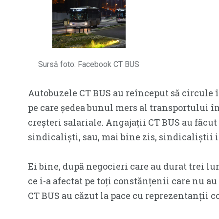
Sursă foto: Facebook CT BUS
Autobuzele CT BUS au reînceput să circule în
pe care ședea bunul mers al transportului î
creșteri salariale. Angajații CT BUS au făcu
sindicaliști, sau, mai bine zis, sindicaliștii 
Ei bine, după negocieri care au durat trei lu
ce i-a afectat pe toți constănțenii care nu a
CT BUS au căzut la pace cu reprezentanții 