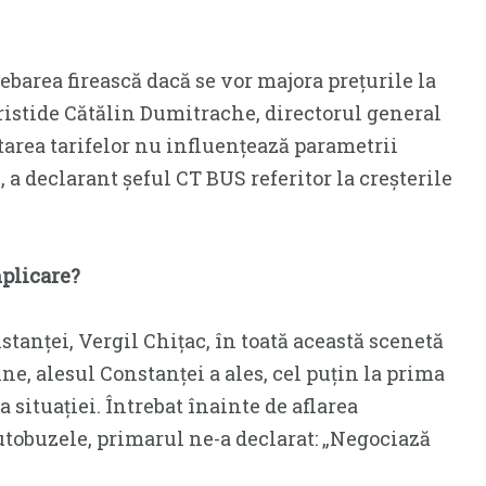
rebarea firească dacă se vor majora prețurile la
ristide Cătălin Dumitrache, directorul general
starea tarifelor nu influențează parametrii
a declarant șeful CT BUS referitor la creșterile
plicare?
stanței, Vergil Chițac, în toată această scenetă
ine, alesul Constanței a ales, cel puțin la prima
situației. Întrebat înainte de aflarea
obuzele, primarul ne-a declarat: „Negociază