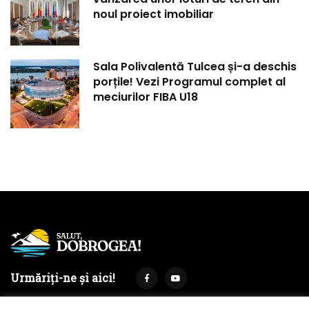
noul proiect imobiliar
Sala Polivalentă Tulcea și-a deschis
porțile! Vezi Programul complet al
meciurilor FIBA U18
Urmăriți-ne și aici!