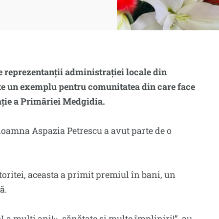
e reprezentanții administrației locale din
ste un exemplu pentru comunitatea din care face
gație a Primăriei Medgidia.
 doamna Aspazia Petrescu a avut parte de o
toritei, aceasta a primit premiul în bani, un
ă.
La mulți ani!››, sănătate și multe împliniri!”, au