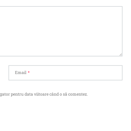
Email
*
igator pentru data viitoare când o să comentez.