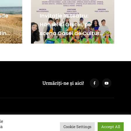
nde
Invitație la teatru:
Hänsel și Gretel, pe
din
scena Casei de Cultură
din Medgidia
Urmăriți-ne și aici!
le
ta
Cookie Settings
Accept All