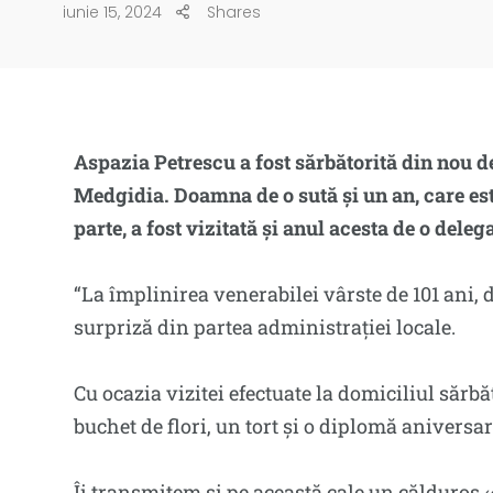
iunie 15, 2024
Shares
Aspazia Petrescu a fost sărbătorită din nou d
Medgidia. Doamna de o sută și un an, care e
parte, a fost vizitată și anul acesta de o dele
“La împlinirea venerabilei vârste de 101 ani,
surpriză din partea administrației locale.
Cu ocazia vizitei efectuate la domiciliul sărbă
buchet de flori, un tort și o diplomă aniversar
Îi transmitem și pe această cale un călduros ‹‹