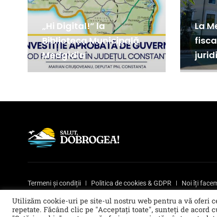
„Hi Digital!” la
La Me
Biblioteca Municipală
fisc
Medgidia
jurid
Termeni și condiții
Politica de cookies & GDPR
Noi îți fac
© 2021 Salut, Dobrogea! - Ziar de informare și atitudine || E
Utilizăm cookie-uri pe site-ul nostru web pentru a vă oferi 
repetate. Făcând clic pe "Acceptați toate", sunteți de acord c