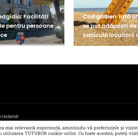
dgidia: Facilități
Cod galben: Iată u
ale pentru persoane
se pot adăposti de
ice
caniculă locuitorii 
Medgidia!
em reclamă!
-mail: redactie@salutdobrogea.ro
cea mai relevantă experiență, amintindu-vă preferințele și vizite
u utilizarea TUTUROR cookie-urilor. Cu toate acestea, puteți vizi