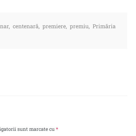
enar
,
centenară
,
premiere
,
premiu
,
Primăria
igatorii sunt marcate cu
*