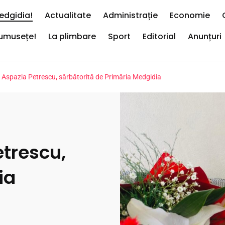
edgidia!
Actualitate
Administrație
Economie
rumusețe!
La plimbare
Sport
Editorial
Anunțuri
Aspazia Petrescu, sărbătorită de Primăria Medgidia
trescu,
ia