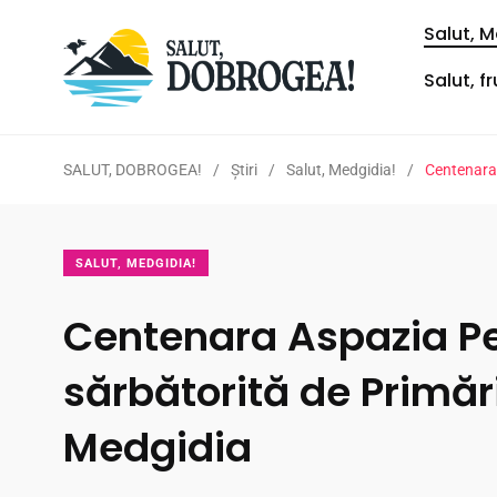
Salut, M
Salut, f
SALUT, DOBROGEA!
/
Ştiri
/
Salut, Medgidia!
/
Centenara 
SALUT, MEDGIDIA!
Centenara Aspazia Pe
sărbătorită de Primăr
Medgidia