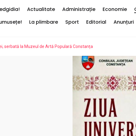
edgidia!
Actualitate
Administrație
Economie
rumusețe!
La plimbare
Sport
Editorial
Anunțuri
Iei, serbată la Muzeul de Artă Populară Constanța