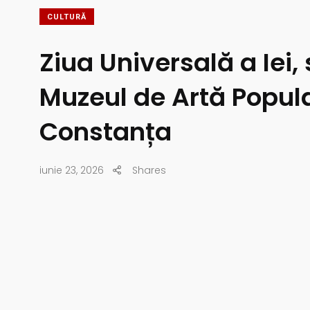
CULTURĂ
Ziua Universală a Iei,
Muzeul de Artă Popul
Constanța
iunie 23, 2026
Shares