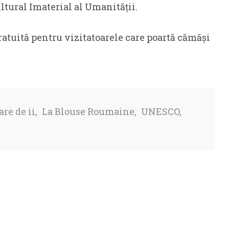
ural Imaterial al Umanității.
gratuită pentru vizitatoarele care poartă cămăși
are de ii
,
La Blouse Roumaine
,
UNESCO
,