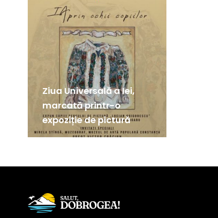
Ziua Universală a Iei,
marcată printr-o
expoziție de pictură