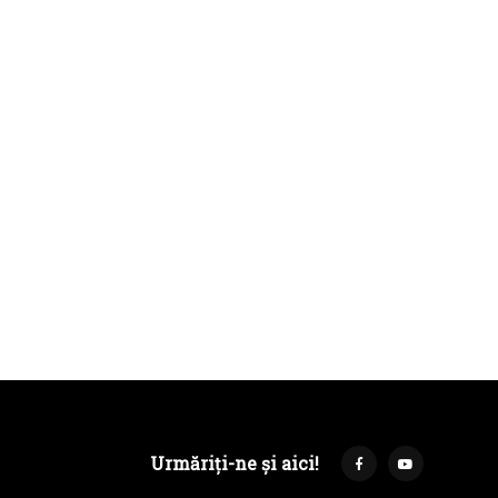
Urmăriți-ne și aici!