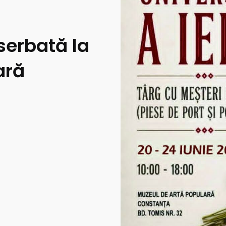
 serbată la
ară