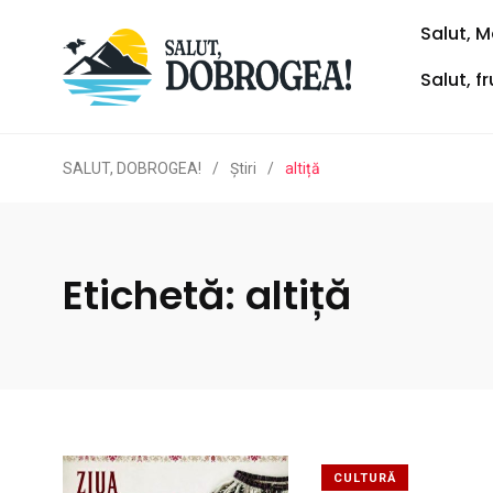
Salut, M
Salut, f
SALUT, DOBROGEA!
/
Ştiri
/
altiță
Etichetă:
altiță
CULTURĂ