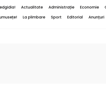
edgidia!
Actualitate
Administrație
Economie
rumusețe!
La plimbare
Sport
Editorial
Anunțuri