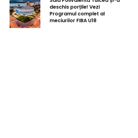
Sala Polivalentă Tulcea și-a
deschis porțile! Vezi
Programul complet al
meciurilor FIBA U18