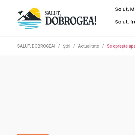
Salut, M
Salut, f
SALUT, DOBROGEA!
/
Ştiri
/
Actualitate
/
Se oprește apa