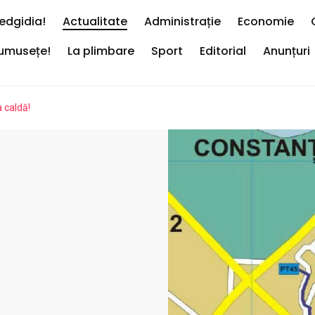
edgidia!
Actualitate
Administrație
Economie
rumusețe!
La plimbare
Sport
Editorial
Anunțuri
 caldă!