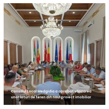
Consiliul Local Medgidia a aprobat vânzarea
unor loturi de teren din noul proiect imobiliar