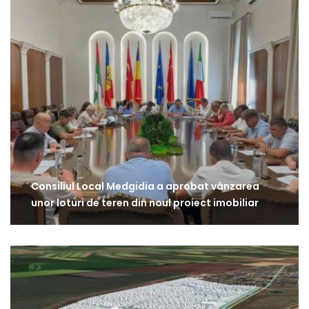
Consiliul Local Medgidia a aprobat vânzarea
unor loturi de teren din noul proiect imobiliar