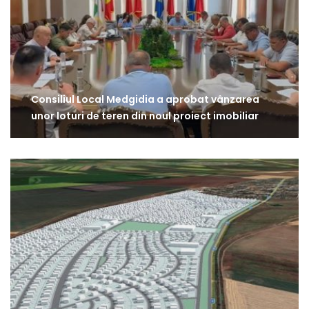
Consiliul Local Medgidia a aprobat vânzarea
unor loturi de teren din noul proiect imobiliar