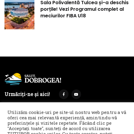
Sala Polivalentă Tulcea și-a deschis
porțile! Vezi Programul complet al
meciurilor FIBA U18
Urmăriți-ne și aici!
Utilizăm cookie-uri pe site-ul nostru web pentru a vă
oferi cea mai relevantă experiență, amintindu-vă
preferințele și vizitele repetate. Făcând clic pe
Termeni și condiții
Politica de cookies & GDPR
"Acceptați toate", sunteți de acord cu utilizarea
TUTUROR cookie-urilor. Cu toate acestea, puteți