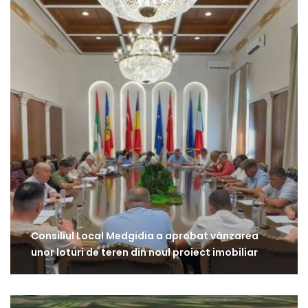
Consiliul Local Medgidia a aprobat vânzarea
unor loturi de teren din noul proiect imobiliar