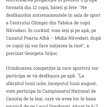
formată din 12 copii, băieți și fete. ″Ne
desfășurăm antrenamentele în sala de sport
a Centrului Olimpic din Tabăra de copii
Năvodari. În curând, vom ieși și pe apă, pe
Canalul Poarta Albă – Midia Năvodari, după
ce copiii își vor face inițierea la înot‶, a
precizat Georgeta Grijuc.
Următoarea competiție la care sportivii vor
participa se va desfășura pe apă. ″La
sfârșitul lunii iulie, începutul lunii august,
vom participa la Campionatul Național de
Canotaj de la Iași, care va avea loc la baza
nautică de pe Lacul Dorobanți, situat la 6-7