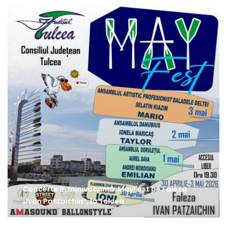
Concerte în minivacanță: MayFest pe Faleza
„Ivan Patzaichin”, la Tulcea