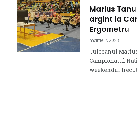
Marius Tanur 
argint la Ca
Ergometru
martie 7, 2023
Tulceanul Marius 
Campionatul Nați
weekendul trecut