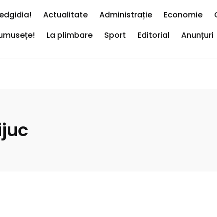
edgidia!
Actualitate
Administrație
Economie
rumusețe!
La plimbare
Sport
Editorial
Anunțuri
ijuc