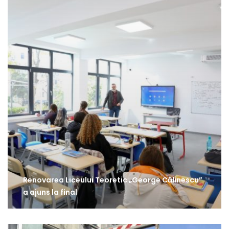
Renovarea Liceului Teoretic „George Călinescu”
a ajuns la final