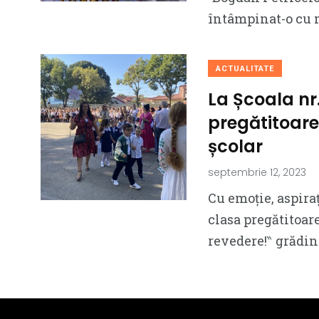
întâmpinat-o cu 
ACTUALITATE
La Școala nr.
pregătitoare
școlar
septembrie 12, 2023
Cu emoție, aspiraț
clasa pregătitoar
revedere!‶ grădini