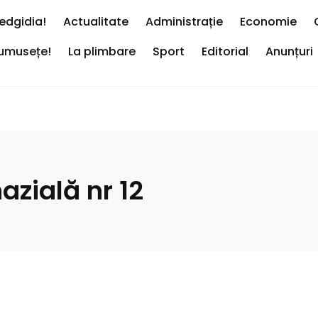
edgidia!
Actualitate
Administrație
Economie
rumusețe!
La plimbare
Sport
Editorial
Anunțuri
zială nr 12