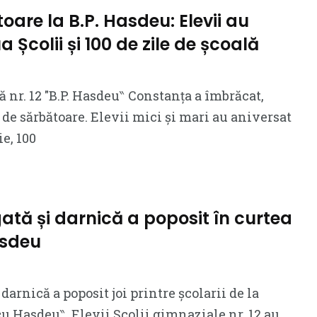
oare la B.P. Hasdeu: Elevii au
a Școlii și 100 de zile de școală
 nr. 12 ″B.P. Hasdeu‶ Constanța a îmbrăcat,
e de sărbătoare. Elevii mici și mari au aniversat
ie, 100
ă și darnică a poposit în curtea
asdeu
arnică a poposit joi printre școlarii de la
u Hasdeu‶. Elevii Școlii gimnaziale nr. 12 au