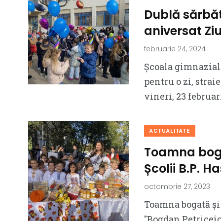
Dublă sărbăt
aniversat Ziu
februarie 24, 2024
Școala gimnazială
pentru o zi, strai
vineri, 23 februar
ACTUALITATE
Toamna bogat
Școlii B.P. H
octombrie 27, 2023
Toamna bogată și d
″Bogdan Petriceic