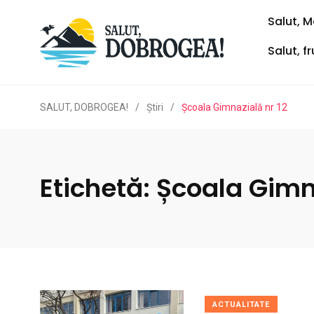
Salut, M
Salut, f
SALUT, DOBROGEA!
/
Ştiri
/
Școala Gimnazială nr 12
Etichetă:
Școala Gimna
ACTUALITATE