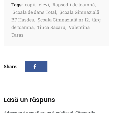
Tags:
copii
,
elevi
,
Rapsodii de toamnă
,
Școala de dans Total
,
Școala Gimnazială
BP Hasdeu
,
Școala Gimnazială nr 12
,
târg
de toamnă
,
Tinca Răcaru
,
Valentina
Taras
Share:
Lasă un răspuns
Adresa ta de email nu va fi publicată.
Câmpurile