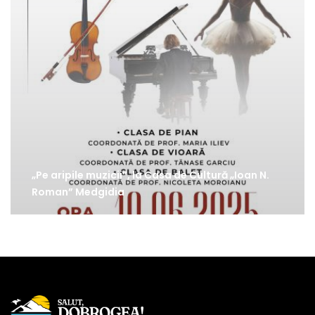
„Pe aripile muzicii”, la Casa de Cultură „Ioan N.
Roman” Medgidia