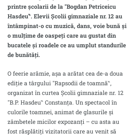
printre școlarii de la ″Bogdan Petriceicu
Hasdeu‶. Elevii Școlii gimnaziale nr. 12 au
întâmpinat-o cu muzică, dans, voie bună și
o mulțime de oaspeți care au gustat din
bucatele și roadele ce au umplut standurile
de bunătăți.
O feerie arămie, așa a arătat cea de-a doua
ediție a târgului ″Rapsodii de toamnă‶,
organizat în curtea Școlii gimnaziale nr. 12
″B.P. Hasdeu‶ Constanța. Un spectacol în
culorile toamnei, animat de glasurile și
zâmbetele micilor expozanți – cu asta au
fost răsplătiți vizitatorii care au venit să