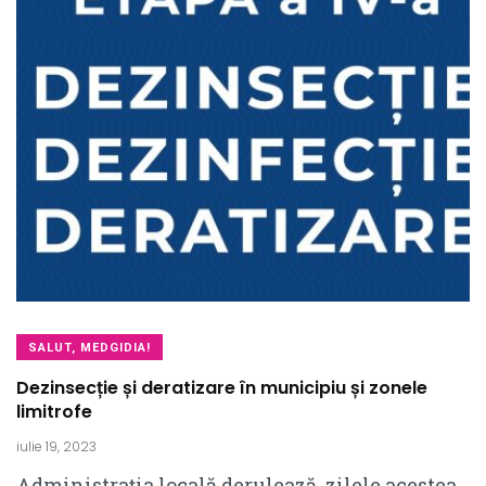
SALUT, MEDGIDIA!
Dezinsecție și deratizare în municipiu și zonele
limitrofe
iulie 19, 2023
Administrația locală derulează, zilele acestea,